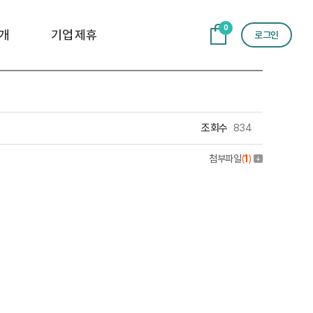
0
개
기업 제휴
로그인
조회수
834
첨부파일
(
1
)