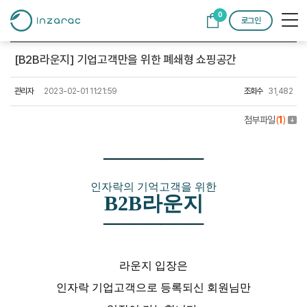
0
로그인
[B2B라운지] 기업고객만을 위한 폐쇄형 쇼핑공간
관리자
2023-02-01 11:21:59
조회수
31,482
첨부파일
(
1
)
─
─
─
─
─
─
─
인자락의 기억고객을 위한
B2B라운지
─
─
─
─
─
─
─
라운지 입장은
인자락 기업고객으로 등록되신 회원님만