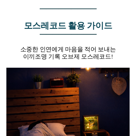
─
─
─
─
─
─
─
─
─
모스레코드 활용 가이드
─
─
─
─
─
─
─
─
─
소중한 인연에게 마음을 적어 보내는
이끼조명 기록 오브제 모스레코드!