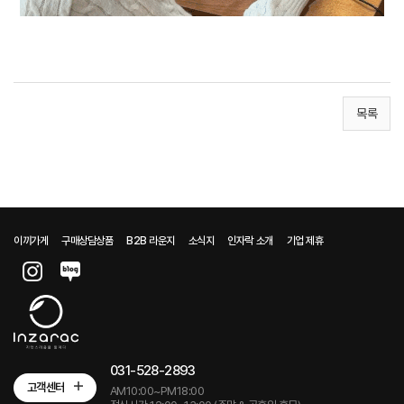
목록
이끼가게
구매상담상품
B2B 라운지
소식지
인자락 소개
기업 제휴
031-528-2893
고객센터
AM10:00~PM18:00