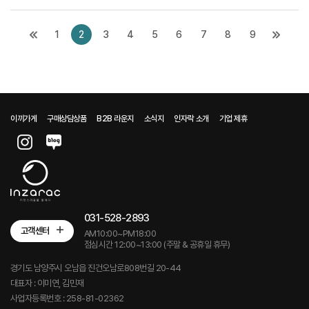
1
2
3
4
5
6
7
8
9
이끼가게
구매상담상품
B2B 라운지
소식지
인자락 소개
기업 제휴
031-528-2893
고객센터
AM10:00~PM18:00
점심시간 12:00~13:00 (주말 & 공휴일 휴무)
경기도 남양주시 오남읍 진건오남로808번길 20-44
대표자 : 이미연, 김민재
사업자등록번호 : 258-81-02362