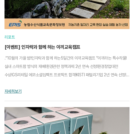
리포트
[이벤트] 인자락과 함께 하는 이끼교육캠프
.“10월의 가을 밤!인자락과 함께 하는5일간의 이끼교육캠프 ”이끼라는 특수작물!
실내 스마트팜 방식의 재배!환경관련 정책과제 2년 연속 선정!환경창업대전
수상!GS리테일 에코소셜임팩트 프로젝트 합격!KISTI 패밀리기업 2년 연속 선정!
이끼 재배 관련 특허등록 3건2023년 한국수목원...
자세히보기