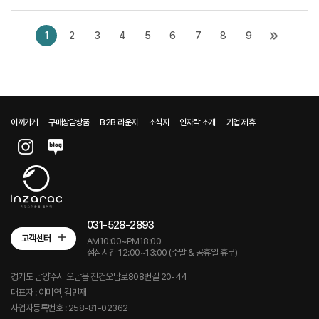
1
2
3
4
5
6
7
8
9
이끼가게
구매상담상품
B2B 라운지
소식지
인자락 소개
기업 제휴
031-528-2893
고객센터
AM10:00~PM18:00
점심시간 12:00~13:00 (주말 & 공휴일 휴무)
경기도 남양주시 오남읍 진건오남로808번길 20-44
대표자 : 이미연, 김민재
사업자등록번호 : 258-81-02362