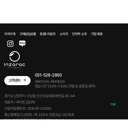
이끼가게
구매상담상품
B2B 라운지
소식지
인자락 소개
기업 제휴
031-528-2893
고객센터
AM10:00~PM18:00
점심시간 12:00~13:00 (주말 & 공휴일 휴무)
경기도 남양주시 오남읍 진건오남로808번길 20-44
대표자 : 이미연, 김민재
사업자등록번호 : 258-81-02362
통신판매업 신고번호 : 제-2024-진접오남-0378호
Copyright ⓒ INZARAC. All right reserved.
Designed by Website.co.kr
이용약관
개인정보처리방침