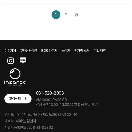
1
2
이끼가게
구매상담상품
B2B 라운지
소식지
인자락 소개
기업 제휴
031-528-2893
고객센터
AM10:00~PM18:00
점심시간 12:00~13:00 (주말 & 공휴일 휴무)
경기도 남양주시 오남읍 진건오남로808번길 20-44
대표자 : 이미연, 김민재
사업자등록번호 : 258-81-02362