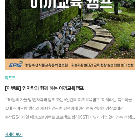
리포트
[이벤트] 인자락과 함께 하는 이끼교육캠프
.“10월의 가을 밤!인자락과 함께 하는5일간의 이끼교육캠프 ”이끼라는 특수작물!
실내 스마트팜 방식의 재배!환경관련 정책과제 2년 연속 선정!환경창업대전
수상!GS리테일 에코소셜임팩트 프로젝트 합격!KISTI 패밀리기업 2년 연속 선정!
이끼 재배 관련 특허등록 3건2023년 한국수목원...
자세히보기